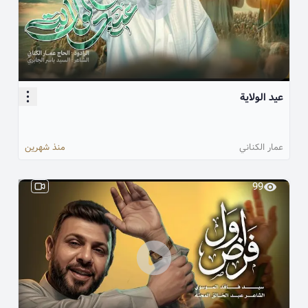
عيد الولاية
عمار الكناني
منذ شهرين
99