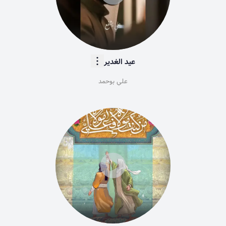
عيد الغدير
علي بوحمد
224