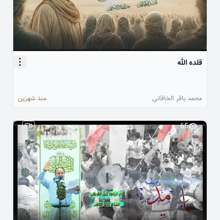
قلده الله
محمد باقر الخاقاني
منذ شهرين
65