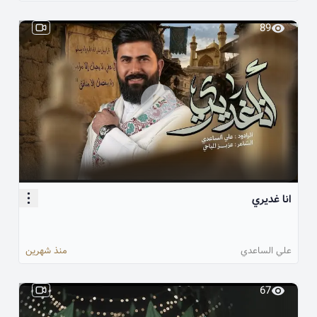
89
انا غديري
علي الساعدي
منذ شهرين
67