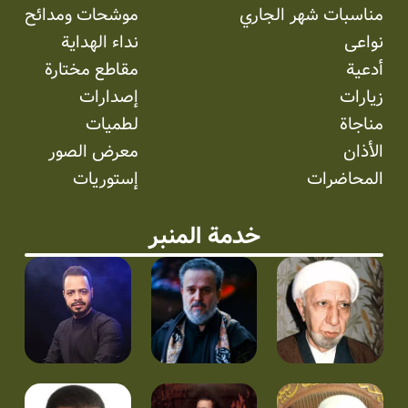
مناسبات شهر الجاري
موشحات ومدائح
نواعی
نداء الهداية
أدعية
مقاطع مختارة
زيارات
إصدارات
مناجاة
لطميات
الأذان
معرض الصور
المحاضرات
إستوریات
خدمة المنبر