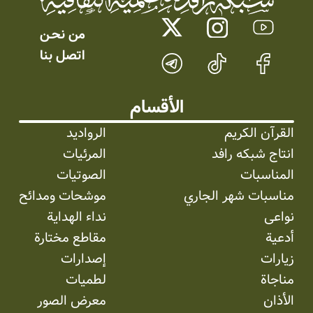
من نحـن
اتصل بنا
الأقسام
القرآن الكريم
الرواديد
انتاج شبکه رافد
المرئیات
المناسبات
الصوتیات
مناسبات شهر الجاري
موشحات ومدائح
نواعی
نداء الهداية
أدعية
مقاطع مختارة
زيارات
إصدارات
مناجاة
لطميات
الأذان
معرض الصور