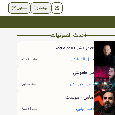
البحث
تسجیل
أحدث الصوتیات
حيدر نشر دعوة محمد
جليل الكربلائي
منذ ١٤ سنة
من طفولتي
حسين خير الدين
منذ سنتين
عباس - هوسات
أحمد الباوي
منذ ١٤ سنة