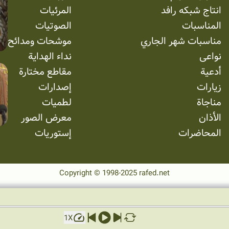
انتاج شبکه رافد
المرئیات
المناسبات
الصوتیات
مناسبات شهر الجاري
موشحات ومدائح
نواعی
نداء الهداية
أدعية
مقاطع مختارة
زيارات
إصدارات
مناجاة
لطميات
الأذان
معرض الصور
المحاضرات
إستوریات
Copyright © 1998-2025 rafed.net
1
X