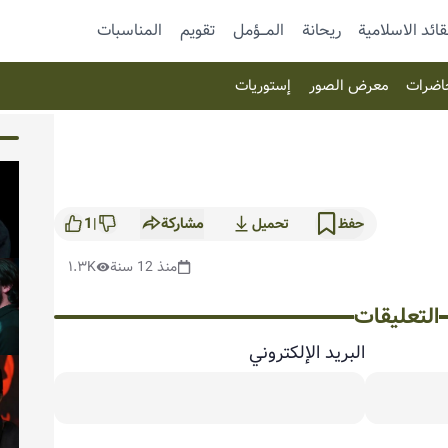
قائد الاسلامية
ريحانة
المـــؤمل
تقویم
المناسبات
اضرات
معرض الصور
إستوریات
مشاركة
1
حفظ
تحميل
|
منذ 12 سنة
١.٣K
التعليقات
البريد الإلكتروني