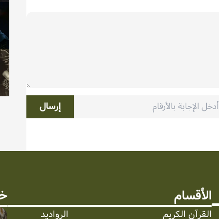
إرسال
الأقسام
خد
القرآن الكريم
الرواديد