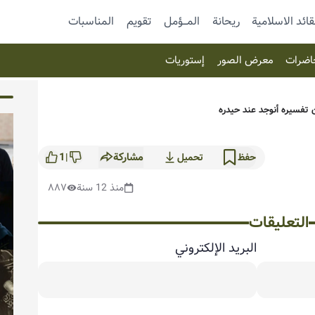
قائد الاسلامية
ريحانة
المـــؤمل
تقویم
المناسبات
اضرات
معرض الصور
إستوریات
 تفسيره أنوجد عند حيدره
مشاركة
1
حفظ
تحميل
|
منذ 12 سنة
٨٨٧
التعليقات
البريد الإلكتروني