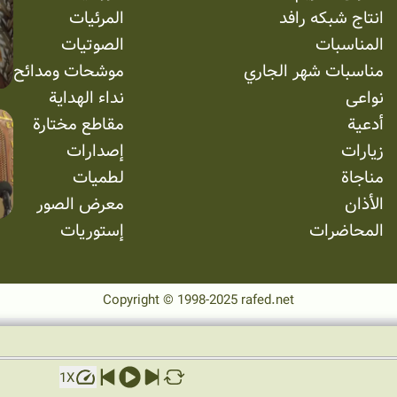
انتاج شبکه رافد
المرئیات
المناسبات
الصوتیات
مناسبات شهر الجاري
موشحات ومدائح
نواعی
نداء الهداية
أدعية
مقاطع مختارة
زيارات
إصدارات
مناجاة
لطميات
الأذان
معرض الصور
المحاضرات
إستوریات
Copyright © 1998-2025 rafed.net
1
X