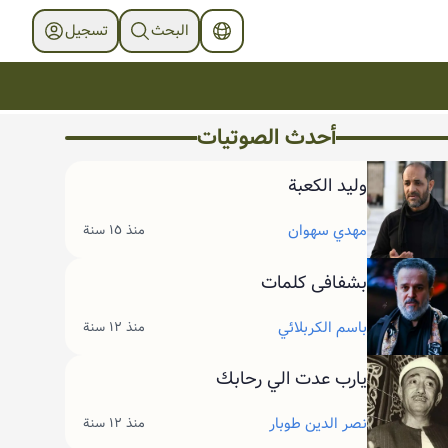
البحث
تسجیل
أحدث الصوتیات
وليد الکعبة
مهدي سهوان
منذ ١٥ سنة
بشفافی کلمات
باسم الكربلائي
منذ ١٢ سنة
يارب عدت الي رحابك
نصر الدين طوبار
منذ ١٢ سنة