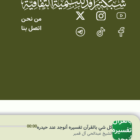
من نحـن
اتصل بنا
كل
شي
بالقرآن
00:00
كل شي بالقرآن تفسيره أنوجد عند حيدره
تفسيره
الشيخ عبدالحي آل قمبر
أنوجد