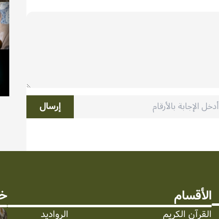
إرسال
الأقسام
خد
القرآن الكريم
الرواديد