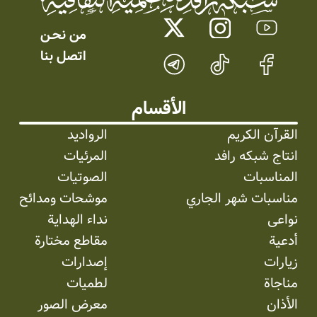
من نحـن
اتصل بنا
الأقسام
القرآن الكريم
الرواديد
انتاج شبکه رافد
المرئیات
المناسبات
الصوتیات
مناسبات شهر الجاري
موشحات ومدائح
نواعی
نداء الهداية
أدعية
مقاطع مختارة
زيارات
إصدارات
مناجاة
لطميات
الأذان
معرض الصور