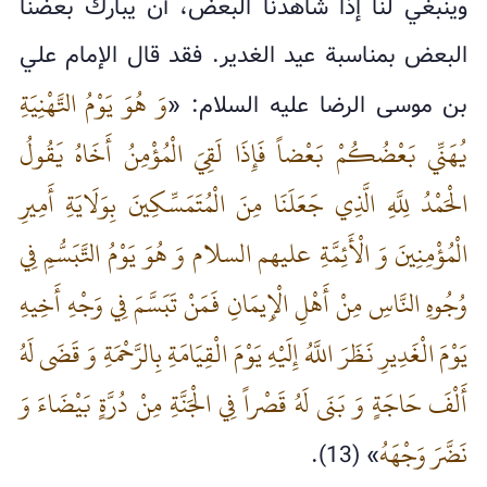
وينبغي لنا إذا شاهدنا البعض، أن يبارك بعضنا
البعض بمناسبة عيد الغدير. فقد قال الإمام علي
وَ هُوَ يَوْمُ التَّهْنِيَةِ
بن موسى الرضا عليه السلام: «
يُهَنِّي بَعْضُكُمْ بَعْضاً فَإِذَا لَقِيَ الْمُؤْمِنُ أَخَاهُ يَقُولُ
الْحَمْدُ لِلَّهِ الَّذِي جَعَلَنَا مِنَ الْمُتَمَسِّكِينَ بِوَلَايَةِ أَمِيرِ
الْمُؤْمِنِينَ وَ الْأَئِمَّةِ عليهم السلام وَ هُوَ يَوْمُ التَّبَسُّمِ فِي
وُجُوهِ النَّاسِ مِنْ أَهْلِ الْإِيمَانِ فَمَنْ تَبَسَّمَ فِي وَجْهِ أَخِيهِ
يَوْمَ الْغَدِيرِ نَظَرَ اللَّهُ إِلَيْهِ يَوْمَ الْقِيَامَةِ بِالرَّحْمَةِ وَ قَضَى لَهُ
أَلْفَ حَاجَةٍ وَ بَنَى لَهُ قَصْراً فِي الْجَنَّةِ مِنْ دُرَّةٍ بَيْضَاءَ وَ
نَضَّرَ وَجْهَهُ
» (13).