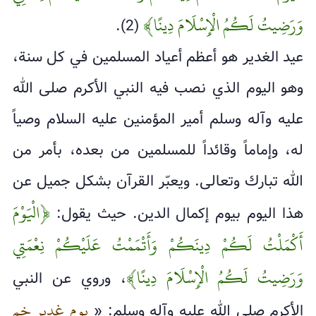
وَرَضِيتُ لَكُمُ الْإِسْلَامَ دِينًا﴾
(2).
عيد الغدير هو أعظم أعياد المسلمين في كل سنة،
وهو اليوم الذي نصب فيه النبي الأكرم صلى الله
عليه وآله وسلم أمير المؤمنين عليه السلام وصياً
له، وإماماً وقائداً للمسلمين من بعده، بأمر من
الله تبارك وتعالى. ويعبّر القرآن بشكل جميل عن
﴿الْيَوْمَ
هذا اليوم بيوم إكمال الدين. حيث يقول:
أَكْمَلْتُ لَكُمْ دِينَكُمْ وَأَتْمَمْتُ عَلَيْكُمْ نِعْمَتِي
وَرَضِيتُ لَكُمُ الْإِسْلَامَ دِينًا﴾
، وروي عن النبي
يوم غدير خم
الأكرم صلى الله عليه وآله وسلم: «