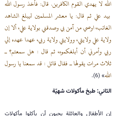
الله لا يهدي القوم الكافرين. قال: فأخذ رسول الله
بيد علي ثم قال: يا معشر المسلمين ليبلغ الشاهد
الغائب، اوصي من آمن بي وصدقني بولاية علي، ألا إن
ولاية علي ولايتي، وولايتي ولاية ربي، عهدا عهده إلي
ربي وأمرني أن أبلغكموه، ثم قال : هل سمعتم؟ ـ
ثلاث مرات يقولها ـ فقال قائل : قد سمعنا يا رسول
الله
» (6).
الثاني: طبخ مأكولات شهيّة
إن الأطفال والعائلة يحبون أن يأكلوا مأكولات