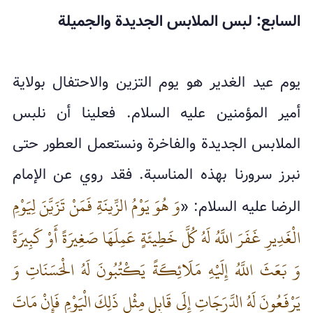
السابع: لبس الملابس الجديدة والجميلة
يوم عيد الغدير هو يوم التزين والاحتفال بولاية
أمير المؤمنين عليه السلام. فعلينا أن نلبس
الملابس الجديدة والفاخرة ونستعمل العطور حتى
نبرز سرورنا بهذه المناسبة. فقد روي عن الإمام
وَ هُوَ يَوْمُ الزِّينَةِ فَمَنْ تَزَيَّنَ لِيَوْمِ
الرضا عليه السلام: «
الْغَدِيرِ غَفَرَ اللَّهُ لَهُ كُلَّ خَطِيئَةٍ عَمِلَهَا صَغِيرَةً أَوْ كَبِيرَةً
وَ بَعَثَ اللَّهُ إِلَيْهِ مَلَائِكَةً يَكْتُبُونَ لَهُ الْحَسَنَاتِ وَ
يَرْفَعُونَ لَهُ الدَّرَجَاتِ إِلَى قَابِلِ مِثْلِ ذَلِكَ الْيَوْمِ فَإِنْ مَاتَ‌