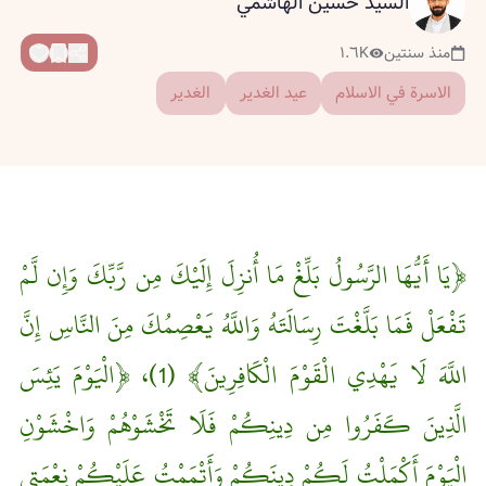
السيد حسين الهاشمي
منذ سنتين
١.٦K
الاسرة في الاسلام
عيد الغدير
الغدير
﴿يَا أَيُّهَا الرَّسُولُ بَلِّغْ مَا أُنزِلَ إِلَيْكَ مِن رَّبِّكَ وَإِن لَّمْ
تَفْعَلْ فَمَا بَلَّغْتَ رِسَالَتَهُ وَاللَّهُ يَعْصِمُكَ مِنَ النَّاسِ إِنَّ
اللَّهَ لَا يَهْدِي الْقَوْمَ الْكَافِرِينَ﴾ (1)، ﴿الْيَوْمَ يَئِسَ
الَّذِينَ كَفَرُوا مِن دِينِكُمْ فَلَا تَخْشَوْهُمْ وَاخْشَوْنِ
الْيَوْمَ أَكْمَلْتُ لَكُمْ دِينَكُمْ وَأَتْمَمْتُ عَلَيْكُمْ نِعْمَتِي