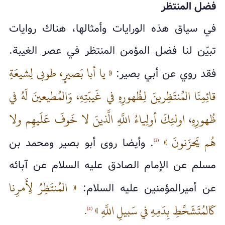
فضل المنتظر
في سياق هذه الورايات وأمثالها، هناك روايات
تبيّن لنا فضل المؤمن المنتظر في عصر الغيبة.
« يا أبا بَصيرٍ، طوبى‌ لِشيعَةِ
فقد روي عن أبي بصير:
قائِمِنَا المُنتَظِرينَ لِظُهورِهِ في غَيبَتِهِ، وَالمُطيعينَ لَهُ في
ظُهورِهِ، اولئِكَ أولِياءُ اللَّهِ الَّذينَ لا خَوفَ عَلَيهِم ولا
هُم يَحزَنونَ »
. وأيضا روى أبو بصير ومحمد بن
(3)
مسلم عن الإمام الصادق عليه السلام عن آبائه
« المُنتَظِرُ لِأَمرِنا
عن أميرالمؤمنين عليه السلام:
كَالمُتَشَحِّطِ بِدَمِهِ في سَبيلِ اللَّهِ »
.
(4)