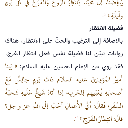
يُبغِضُنا، إنَّ مُحِبَّنا يَنتَظِرُ الرَّوحَ وَالفَرَجَ في كُلِّ يَومٍ
ولَيلَةٍ »
.
(1)
فضيلة الانتظار
بالاضافة إلى الترغيب والحثّ على الانتظار، هناك
روايات تبيّن لنا فضيلة نفس فعل انتظار الفرج.
« بَينا
فقد روي عن الإمام الحسين عليه السلام:
أميرُ المُؤمِنينَ عليه السلام ذاتَ يَومٍ جالِسٌ مَعَ
أصحابِهِ يُعَبّيهِم لِلحَربِ، إذا أتاهُ شَيخٌ عَلَيهِ شَحبَةُ
السَّفَرِ، فَقالَ: أيُّ الأَعمالِ أحَبُّ إلَى اللَّهِ عز و جل؟
قالَ: انتِظارُ الفَرَجِ »
.
(2)