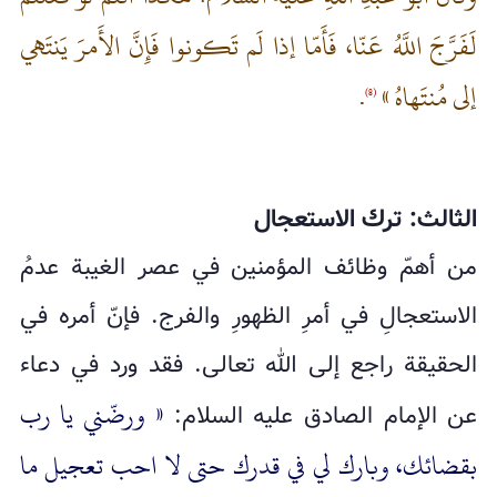
لَفَرَّجَ اللَّهُ عَنّا، فَأَمّا إذا لَم تَكونوا فَإِنَّ الأَمرَ يَنتَهي
إلى‌ مُنتَهاهُ »
.
(8)
الثالث: ترك الاستعجال
من أهمّ وظائف المؤمنين في عصر الغيبة عدمُ
الاستعجالِ في أمرِ الظهورِ والفرج. فإنّ أمره في
الحقيقة راجع إلى الله تعالى. فقد ورد في دعاء
« ورضّني يا رب
عن الإمام الصادق عليه السلام:
بقضائك، وبارك لي في قدرك حتى لا احب تعجيل ما