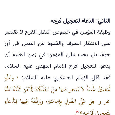
الثاني: الدعاء لتعجيل فرجه
وظيفة المؤمن في خصوص انتظار الفرج لا تقتصر
على الانتظار الصرف والقعود عن العمل في أيّ
جهة. بل يجب على المؤمن في زمن الغيبة أن
يدعوا لتعجيل فرج الإمام المهدي عليه السلام.
« وَاللَّهِ
فقد قال الإمام العسكري عليه السلام:
لَيَغيبَنَّ غَيبَةً لا يَنجو فيها مِنَ الهَلَكَةِ إلّامَن ثَبَّتَهُ اللَّهُ
عز و جل عَلَى القَولِ بِإِمامَتِهِ، ووَفَّقَهُ فيها لِلدُّعاءِ
بِتَعجيلِ فَرَجِهِ »
.
(5)