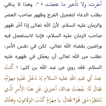
أخرت، ولا تأخير ما عجلت »
.
وهذا لا ينافي
(9)
بطلب الدعاء لتعجيل الفرج وظهور صاحب العصر
والزمان عليه السلام. لأنّ الله تعالى إذا أخّر ظهور
صاحب الزمان عليه السلام، فإننا لانستعجل فيه
وراضين بقضاء الله تعالى. لكن في نفس الأمر،
نطلب من الله تعالى أن يعجّل في ظهوره عليه
« كُنتُ
السلام. فقد روي عن عبد الله بن كثير:
عِندَ أبي عَبدِ اللَّهِ عليه السلام إذ دَخَلَ عَلَيهِ مِهزَمٌ،
فَقالَ لَهُ: جُعِلتُ فِداكَ، أخبِرني عَن هذَا الأَمرِ الَّذي
نَنتَظِرُ، مَتى‌ هُوَ؟ فَقالَ: يا مِهزَمُ كَذَبَ الوَقّاتونَ، وهَلَكَ