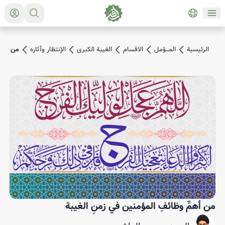
الرئیسیة
المـــؤمل
الاقسام
الغيبة الكبرى
الإنتظار وآثاره
من أهمِّ
من أهمِّ وظائفِ المؤمنين في زمنِ الغيبة