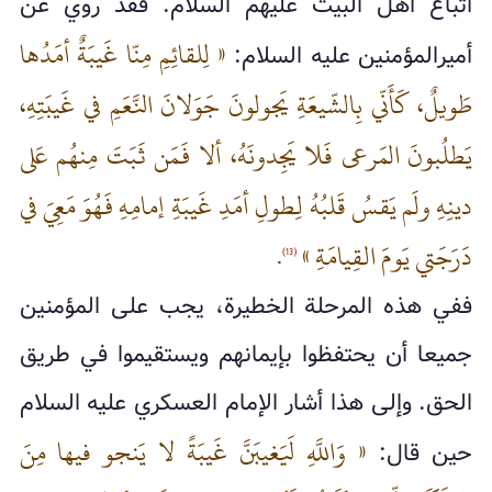
أتباع أهل البيت عليهم السلام. فقد روي عن
« لِلقائِمِ مِنّا غَيبَةٌ أمَدُها
أميرالمؤمنين عليه السلام:
طَويلٌ، كَأَنّي بِالشّيعَةِ يَجولونَ جَوَلانَ النَّعَمِ في غَيبَتِهِ،
يَطلُبونَ المَرعى‌ فَلا يَجِدونَهُ، ألا فَمَن ثَبَتَ مِنهُم عَلى‌
دينِهِ ولَم يَقسُ قَلبُهُ لِطولِ أمَدِ غَيبَةِ إمامِهِ فَهُوَ مَعِيَ في
دَرَجَتي يَومَ القِيامَةِ »
.
(13)
ففي هذه المرحلة الخطيرة، يجب على المؤمنين
جميعا أن يحتفظوا بإيمانهم ويستقيموا في طريق
الحق. وإلى هذا أشار الإمام العسكري عليه السلام
« وَاللَّهِ لَيَغيبَنَّ غَيبَةً لا يَنجو فيها مِنَ
حين قال: