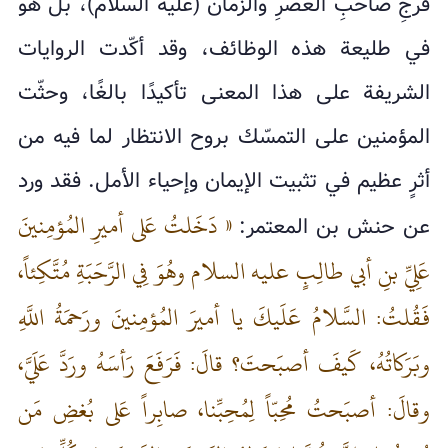
فرجِ صاحبِ العصرِ والزمان (عليه السلام)، بل هو
في طليعة هذه الوظائف، وقد أكّدت الروايات
الشريفة على هذا المعنى تأكيدًا بالغًا، وحثّت
المؤمنين على التمسّك بروح الانتظار لما فيه من
أثرٍ عظيم في تثبيت الإيمان وإحياء الأمل. فقد ورد
« دَخَلتُ عَلى‌ أميرِ المُؤمِنينَ
عن حنش بن المعتمر:
عَلِيِّ بنِ أبي طالِبٍ عليه السلام وهُوَ فِي الرَّحَبَةِ مُتَّكِئاً،
فَقُلتُ: السَّلامُ عَلَيكَ يا أميرَ المُؤمِنينَ ورَحمَةُ اللَّهِ
وبَرَكاتُهُ، كَيفَ أصبَحتَ؟ قالَ: فَرَفَعَ رَأسَهُ ورَدَّ عَلَيَّ،
وقالَ: أصبَحتُ مُحِبّاً لِمُحِبِّنا، صابِراً عَلى‌ بُغضِ مَن