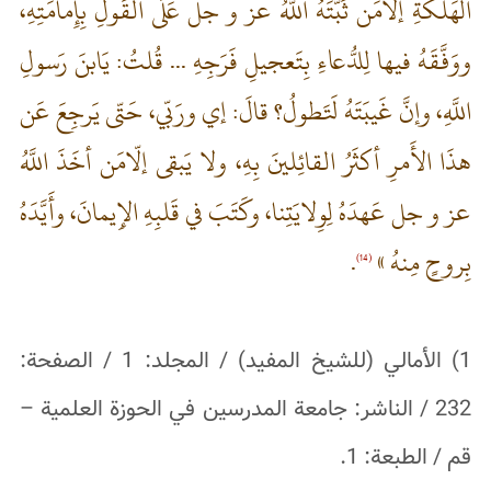
الهَلَكَةِ إلّامَن ثَبَّتَهُ اللَّهُ عز و جل عَلَى القَولِ بِإِمامَتِهِ،
ووَفَّقَهُ فيها لِلدُّعاءِ بِتَعجيلِ فَرَجِهِ ... قُلتُ: يَابنَ رَسولِ
اللَّهِ، وإنَّ غَيبَتَهُ لَتَطولُ؟ قالَ: إي‌ ورَبّي، حَتّى‌ يَرجِعَ عَن
هذَا الأَمرِ أكثَرُ القائِلينَ بِهِ، ولا يَبقى‌ إلّامَن أخَذَ اللَّهُ
عز و جل عَهدَهُ لِوِلايَتِنا، وكَتَبَ في قَلبِهِ الإِيمانَ، وأَيَّدَهُ
بِروحٍ مِنهُ »
.
(14)
1) الأمالي (للشيخ المفيد) / المجلد: 1 / الصفحة:
232 / الناشر: جامعة المدرسين في الحوزة العلمية –
قم / الطبعة: 1.