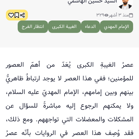
السيد حسين الهاشمي
منذ ٣ أشهر
٣٢٩
الإمام المهدي
الدعاء
الغيبة الكبرى
انتظار الفرج
عصرُ الغيبةِ الكبرى يُعَدّ من أهمّ العصور
للمؤمنين؛ ففي هذا العصر لا يوجد ارتباطٌ ظاهريٌّ
بينهم وبين إمامهم، الإمام المهديّ عليه السلام،
ولا يمكنهم الرجوع إليه مباشرةً للسؤال عن
المشكلات والمعضلات التي تواجههم. ومع ذلك،
فقد وُصِف هذا العصر في الروايات بأنّه عصرُ