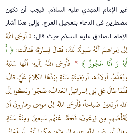
غير الإمام المهدي عليه السلام. فيجب أن نكون
مضطرين في الدعاء بتعجيل الفرج. وإلى هذا أشار
« أوحَى اللَّهُ
الإمام الصادق عليه السلام حيث قال:
إلى‌ إبراهيمَ أنَّهُ سَيولَدُ لَكَ، فَقالَ لِسارَةَ، فَقالَت:
﴿ أَ
أَلِدُ وَ أَنَا عَجُوزٌ ﴾
. فَأَوحَى اللَّهُ إلَيهِ: أنَّها سَتَلِدُ
(7)
ويُعَذَّبُ أولادُها أربَعَمِئَةِ سَنَةٍ بِرَدِّهَا الكَلامَ عَلَيَّ. قالَ:
فَلَمّا طالَ عَلى‌ بَني إسرائيلَ العَذابُ، ضَجّوا وبَكَوا إلَى
اللَّهِ أربَعينَ صَباحاً، فَأَوحَى اللَّهُ إلى‌ موسى‌ وهارونَ أن
يُخَلِّصَهم مِن فِرعَونَ، فَحَطَّ عَنهُم سَبعينَ ومِئَةَ سَنَةٍ.
وقالَ أبو عَبدِ اللَّهِ عليه السلام: هكَذا أنتُم لَو فَعَلتُم