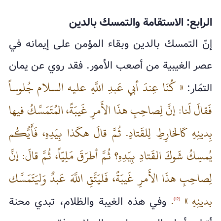
الرابع: الاستقامة والتمسك بالدين
إنّ التمسك بالدين وبقاء المؤمن على إيمانه في
عصر الغيبية من أصعب الأمور. فقد روي عن يمان
« كُنّا عِندَ أبي عَبدِ اللَّهِ عليه السلام جُلوساً
التمّار:
فَقالَ لَنا: إنَّ لِصاحِبِ هذَا الأَمرِ غَيبَةً، المُتَمَسِّكُ فيها
بِدينِهِ كَالخارِطِ لِلقَتادِ. ثُمَّ قالَ هكَذا بِيَدِهِ، فَأَيُّكُم
يُمسِكُ شَوكَ القَتادِ بِيَدِهِ؟ ثُمَّ أطرَقَ مَلِيّاً، ثُمَّ قالَ: إنَّ
لِصاحِبِ هذَا الأَمرِ غَيبَةً، فَليَتَّقِ اللَّهَ عَبدٌ وَليَتَمَسَّك
بدينِهِ »
.
وفي هذه الغيبة والظلام، تبدي محنة
(12)