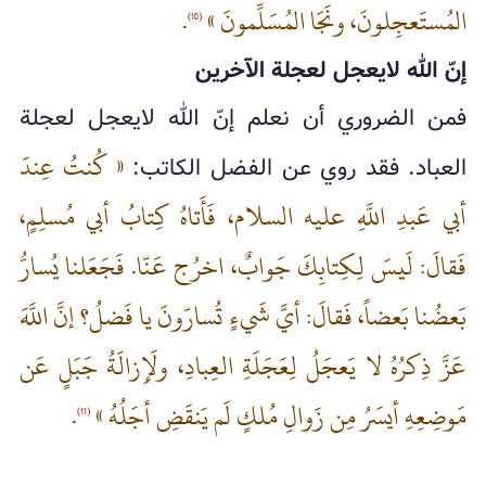
المُستَعجِلونَ، ونَجَا المُسَلِّمونَ »
.
(10)
إنّ الله لايعجل لعجلة الآخرين
فمن الضروري أن نعلم إنّ الله لايعجل لعجلة
« كُنتُ عِندَ
العباد. فقد روي عن الفضل الكاتب:
أبي عَبدِ اللَّهِ عليه السلام، فَأَتاهُ كِتابُ أبي مُسلِمٍ،
فَقالَ: لَيسَ لِكِتابِكَ جَوابٌ، اخرُج عَنّا. فَجَعَلنا يُسارُّ
بَعضُنا بَعضاً، فَقالَ: أيَّ شَي‌ءٍ تُسارّونَ يا فَضلُ؟ إنَّ اللَّهَ
عَزَّ ذِكرُهُ لا يَعجَلُ لِعَجَلَةِ العِبادِ، ولَإِزالَةُ جَبَلٍ عَن
مَوضِعِهِ أيسَرُ مِن زَوالِ مُلكٍ لَم يَنقَضِ أجَلُهُ »
.
(11)