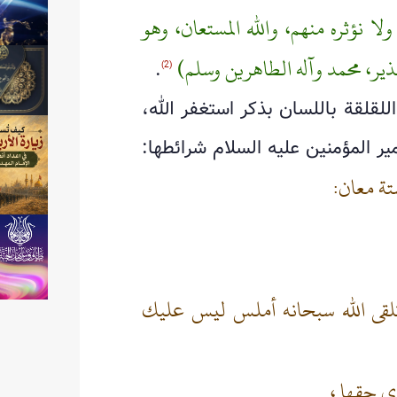
لا نؤثره منهم، والله المستعان، وهو
ذير، محمد وآله الطاهرين وسلم)
.
(2)
اللقلقة باللسان بذكر استغفر الله،
مير المؤمنين عليه السلام شرائطها:
ستة معان:
تلقى الله سبحانه أملس ليس عليك
ي حقها ،