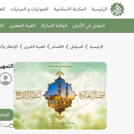
الرئيسية
المكتبة الاسلامية
الصوتیات و المرئیات
الع
المؤمل في الأديان
الولادة المباركة
الغيبة الصغرى
الغ
الرئیسیة
المـــؤمل
الاقسام
الغيبة الكبرى
الإنتظار وآثا
التمهي
الإمام
منذ ٦ أشهر