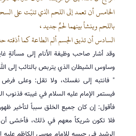
الخامس أن تعمد إلى اللحم الذي تنبّت على السح
باللحم وينشأ بينهما لحمٌ جديد ،
السادس أن تذيق الجسم ألم الطاعة كما أذقته حل
وقد أشار صاحب وظيفة الأنام إلى مسألةٍ غاي
وساوس الشيطان الذي يتربص بالتائب إلى الل
" فانتبه إلى نفسك، ولا تقل: وعلى فرض أن
فيستمر الإمام عليه السلام في غيبته فذنوب الج
فأقول: إن كان جميع الخلق سبباً لتأخير ظهو
فلا تكون شريكاً معهم في ذلك، فأخشى أن 
الرشيد في حبسه للإمام موسى الكاظم عليه ا