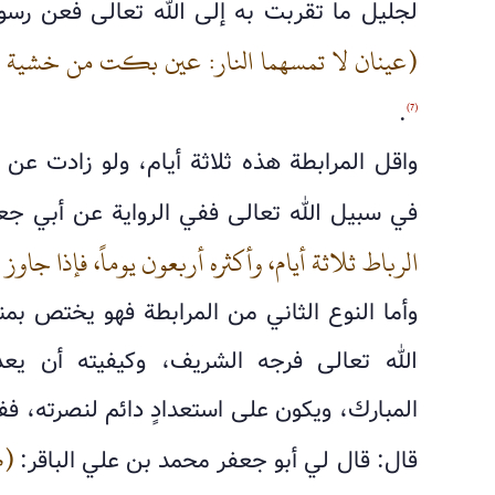
لجليل ما تقربت به إلى الله تعالى فعن رسول
(عينان لا تمسهما النار: عين بكت من خشية ال
.
(7)
واقل المرابطة هذه ثلاثة أيام، ولو زادت عن ا
في سبيل الله تعالى ففي الرواية عن أبي جعف
الرباط ثلاثة أيام، وأكثره أربعون يوماً، فإذا جاو
وأما النوع الثاني من المرابطة فهو يختص ب
الله تعالى فرجه الشريف، وكيفيته أن يع
المبارك، ويكون على استعدادٍ دائم لنصرته، فف
(ك
قال: قال لي أبو جعفر محمد بن علي الباقر: