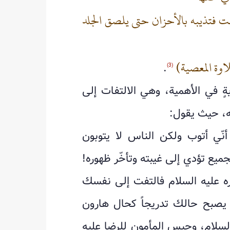
ت فتذيبه بالأحزان حتى يلصق الجلد
اوة المعصية)
.
(3)
ةٍ في الأهمية، وهي الالتفات إلى
ه، حيث يقول:
ّي أتوب ولكن الناس لا يتوبون
ميع تؤدي إلى غيبته وتأخّر ظهوره!
ره عليه السلام فالتفت إلى نفسك
يصبح حالك تدريجاً كحال هارون
لسلام، وحبس المأمون للرضا عليه